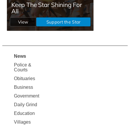
News
Site
Police &
Map
Courts
News
Obituaries
Business
Government
Daily Grind
Education
Villages